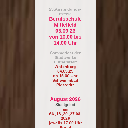
29.Ausbildungs-
messe
Berufsschule
Mittelfeld
05.09.26
von 10.00 bis
14.00 Uhr
So
mmerfest der
Stadtwerke
Lutherstadt
Wittenberg
04.09.29
ab 15.00 Uhr
Schwimmbad
Piesteritz
August 2026
Stadtgebet
am
ß6.,13.,20.,27.08.
2026
jeweils 17.00 Uhr
Portal