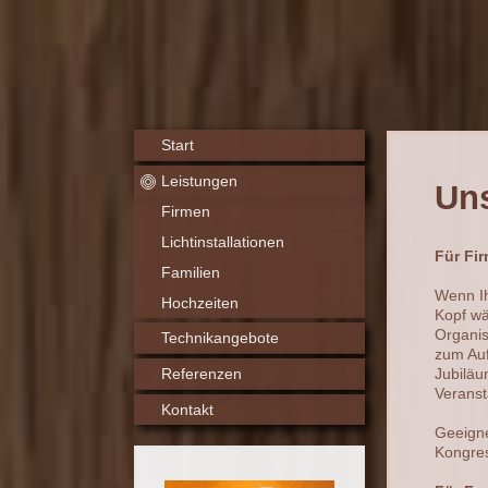
Start
Leistungen
Uns
Firmen
Lichtinstallationen
Für Fi
Familien
Wenn Ih
Hochzeiten
Kopf wä
Organis
Technikangebote
zum Au
Referenzen
Jubiläu
Veranst
Kontakt
Geeigne
Kongre