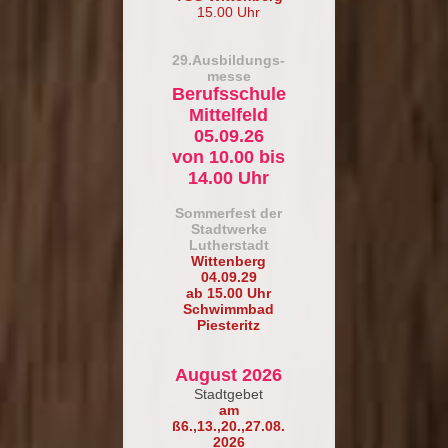
15.00 Uhr
29.Ausbildungs-
messe
Berufsschule
Mittelfeld
05.09.26
von 10.00 bis
14.00 Uhr
So
mmerfest der
Stadtwerke
Lutherstadt
Wittenberg
04.09.29
ab 15.00 Uhr
Schwimmbad
Piesteritz
August 2026
Stadtgebet
am
ß6.,13.,20.,27.08.
2026