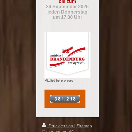
bis zum
24.September 2026
jeden Donnerstag
um 17.00 Uhr
Mitglied bei pro agro
Druckversion
|
Sitemap
© managementA