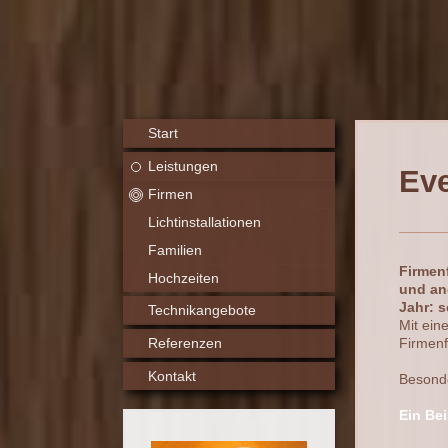
Start
Leistungen
Eve
Firmen
Lichtinstallationen
Familien
Firmen
Hochzeiten
und an
Jahr: s
Technikangebote
Mit ein
Referenzen
Firmenf
Kontakt
Besonde
Ein Bei