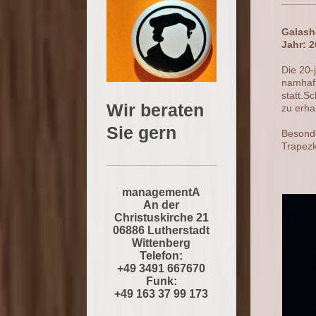
Galash
Jahr: 2
Die 20-
namhaf
statt.S
Wir beraten
zu erha
Sie gern
Besonde
Trapezk
managementA
An der
Christuskirche 21
06886 Lutherstadt
Wittenberg
Telefon:
+49 3491 667670
Funk:
+49 163 37 99 173