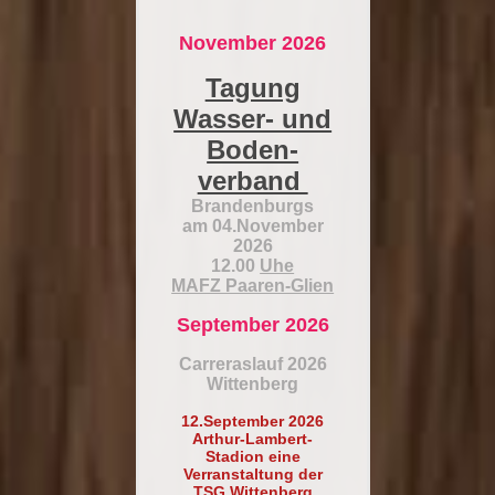
November 2026
Tagung
Wasser- und
Boden-
verband
Brandenburgs
am 04.November
2026
12.00
Uhe
MAFZ Paaren-Glien
September 2026
Carreraslauf 2026
Wittenberg
12.September 2026
Arthur-Lambert-
Stadion eine
Verranstaltung der
TSG Wittenberg